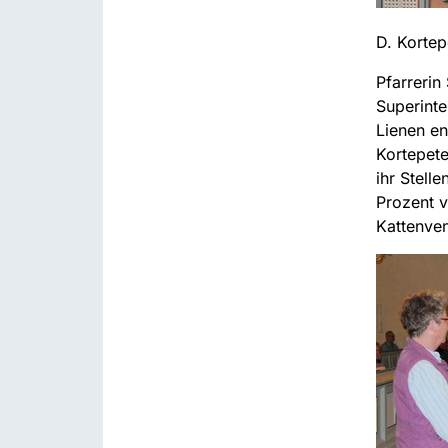
D. Kortep
Pfarrerin
Superinte
Lienen e
Kortepete
ihr Stell
Prozent v
Kattenven