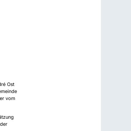
dré Ost
gemeinde
 er vom
hätzung
 der