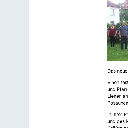
Das neue 
Einen fes
und Pfarr
Lienen am
Posaunen
In ihrer 
und des M
Größte od