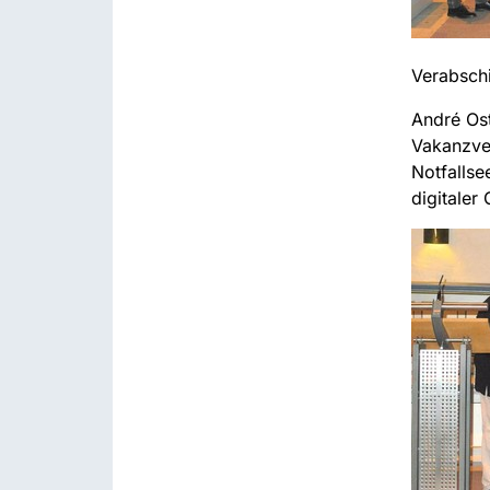
Verabsch
André Ost
Vakanzver
Notfallse
digitaler