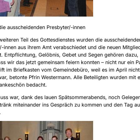
ie ausscheidenden Presbyter/-innen
weiteren Teil des Gottesdienstes wurden die ausscheidende
/-innen aus ihrem Amt verabschiedet und die neuen Mitglie
t. Entpflichtung, Gelöbnis, Gebet und Segen gehören dazu, 
ss wir das jetzt gemeinsam feiern konnten – nicht nur ein P
ift im Briefkasten vom Gemeindebüro, weil es im April nich
ar, betonte Pfrin Westermann. Alle Beteiligten wurden mit 
Dankeschön bedacht.
luss war, dank des lauen Spätsommerabends, noch Gelegenh
tränk miteinander ins Gespräch zu kommen und den Tag au
.