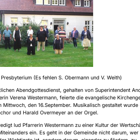
Presbyterium (Es fehlen S. Obermann und V. Weith)
tlichen Abendgottesdienst, gehalten von Superintendent An
erin Verena Westermann, feierte die evangelische Kirchen
 Mittwoch, den 16.September. Musikalisch gestaltet wurde
chor und Harald Overmeyer an der Orgel.
Predigt lud Pfarrerin Westermann zu einer Kultur der Wertsc
iteinanders ein. Es geht in der Gemeinde nicht darum, wer
er Wichtigste ist, sondern darum, einander zu fördern, zu