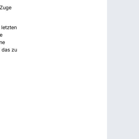
 Zuge
 letzten
e
ine
, das zu