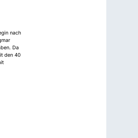
egin nach
gmar
aben. Da
it den 40
it