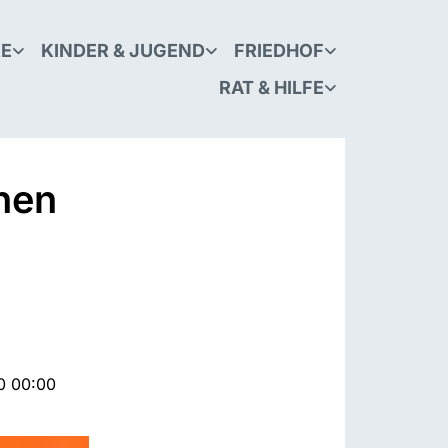
KE
KINDER & JUGEND
FRIEDHOF
RAT & HILFE
hen
0 00:00