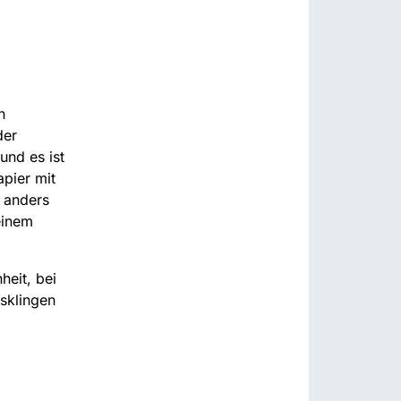
n
der
und es ist
apier mit
t anders
einem
eit, bei
sklingen