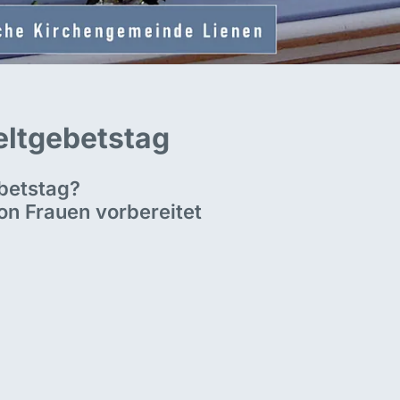
eltgebetstag
betstag?
on Frauen vorbereitet