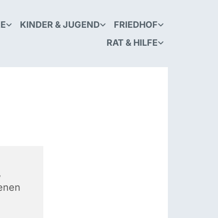
KE
KINDER & JUGEND
FRIEDHOF
RAT & HILFE
,
ienen