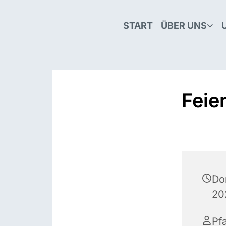
START
ÜBER UNS
Feie
Don
20
Pf