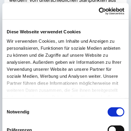
werden? Von unterschiedlichen Startpunkten aus
reflektieren die Teilnehmerinnen unterwegs ihre
eigenen Wünsche und Bedürfnisse und was es
heißt, gesehen und angesehen zu werden. Impulse
und Texte, der Austausch unterei-nander und
Diese Webseite verwendet Cookies
eigene Gedanken begleiten den inneren wie
Wir verwenden Cookies, um Inhalte und Anzeigen zu
äußeren Weg.
personalisieren, Funktionen für soziale Medien anbieten
Am Zielort Greven werden die Einblicke und
zu können und die Zugriffe auf unsere Website zu
Erfahrungen nach einer leiblichen Stärkung mit-
analysieren. Außerdem geben wir Informationen zu Ihrer
einander geteilt. Was geschah auf den einzelnen
Verwendung unserer Website an unsere Partner für
Wegen? Was bewegte, berührte und was haben
soziale Medien, Werbung und Analysen weiter. Unsere
wir gesehen, im Außen und Innen?
Partner führen diese Informationen möglicherweise mit
weiteren Daten zusammen, die Sie ihnen bereitgestellt
haben oder die sie im Rahmen Ihrer Nutzung der Dienste
gesammelt haben.
Vier Routen stehen zur Wahl:
Einwilligungsauswahl
Notwendig
Route 1: Gott sieht dich:
Gottes Zusage und Versprechen – ca. 15 km
Präferenzen