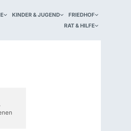
KE
KINDER & JUGEND
FRIEDHOF
RAT & HILFE
,
ienen