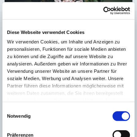
Diese Webseite verwendet Cookies
Wir verwenden Cookies, um Inhalte und Anzeigen zu
Hubertusmesse mit dem
personalisieren, Funktionen für soziale Medien anbieten
Jagdhornbläserkorps
zu können und die Zugriffe auf unsere Website zu
Hubertusmessen haben eine lange Tradition. Sie
analysieren. Außerdem geben wir Informationen zu Ihrer
finden rund um den sogenannten Hubertustag
Verwendung unserer Website an unsere Partner für
statt, der am 3. November zur Erinnerung an den
soziale Medien, Werbung und Analysen weiter. Unsere
heiligen Hubertus von Lüttich begangen wird. Er ist
Partner führen diese Informationen möglicherweise mit
der Schutzpatron für Jäger, Forstleute, Natur und
weiteren Daten zusammen, die Sie ihnen bereitgestellt
Umwelt und war nach der Überlieferung in jungen
haben oder die sie im Rahmen Ihrer Nutzung der Dienste
Jahren selbst ein leidenschaftlicher Jäger. In
gesammelt haben.
Einwilligungsauswahl
seinem späteren Leben erkannte er dann in allen
Notwendig
Wesen Gottes Geschöpfe und setzte sich hegend
und pflegend für sie ein.
Präferenzen