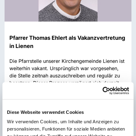
Pfarrer Thomas Ehlert als Vakanzvertretung
in Lienen
Die Pfarrstelle unserer Kirchengemeinde Lienen ist
weiterhin vakant. Ursprünglich war vorgesehen,
die Stelle zeitnah auszuschreiben und regulär zu
besetzen. Dieser Prozess verzögert sich derzeit.
Hintergrund ist eine interne Entscheidung im
Kirchenkreis: Herr Pfarrer Thomas Ehlert, der in
den Kirchenkreis Tecklenburg versetzt wurde, soll
die Vakanzvertretung in Lienen übernehmen.
Diese Webseite verwendet Cookies
Wir verwenden Cookies, um Inhalte und Anzeigen zu
Die Vakanzvertretung durch Pfarrer Ehlert ist für
personalisieren, Funktionen für soziale Medien anbieten
unsere Kirchengemeinde weit mehr als eine