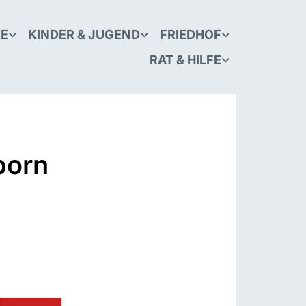
KE
KINDER & JUGEND
FRIEDHOF
RAT & HILFE
born