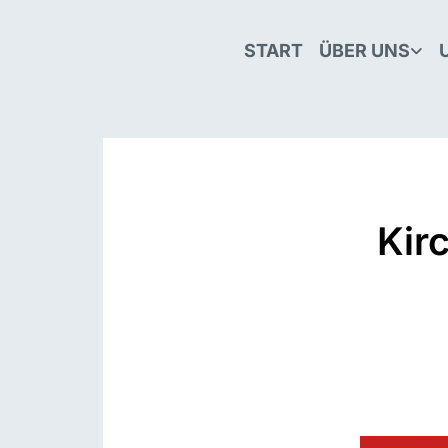
START
ÜBER UNS
Kir