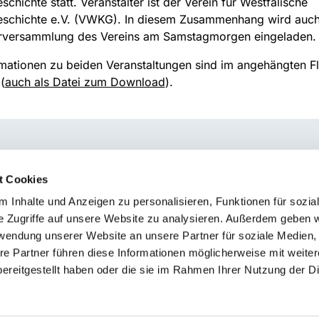
schichte statt. Veranstalter ist der Verein für Westfälische
eschichte e.V. (VWKG). In diesem Zusammenhang wird auch
erversammlung des Vereins am Samstagmorgen eingeladen.
rmationen zu beiden Veranstaltungen sind im angehängten F
(
auch als Datei zum Download
).
t Cookies
 Inhalte und Anzeigen zu personalisieren, Funktionen für sozia
e Zugriffe auf unsere Website zu analysieren. Außerdem geben w
rwendung unserer Website an unsere Partner für soziale Medien
re Partner führen diese Informationen möglicherweise mit weite
Erklärung zur Barrierefreiheit
ereitgestellt haben oder die sie im Rahmen Ihrer Nutzung der D
Impressum
Datenschutzerklärung
ChurchDesk-Logi